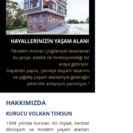
HAYALLERİNİZİN YAŞAM ALANI
"Modern mimari çizgileriyle tasarlanan
bu proje, estetik ile fonksiyonelliği bir
araya getiriyor.
Dayanıklı yapısı, çevreye duyarlı tasarımı
ve çağdaş yaşam alanlarıyla geleceğin
şehircilik anlayışını yansıtıyor."
HAKKIMIZDA
KURUCU VOLKAN TOKSUN
1998 yılında kurulan VG İnşaat, kentsel
dönüşüm ve modern yaşam alanları