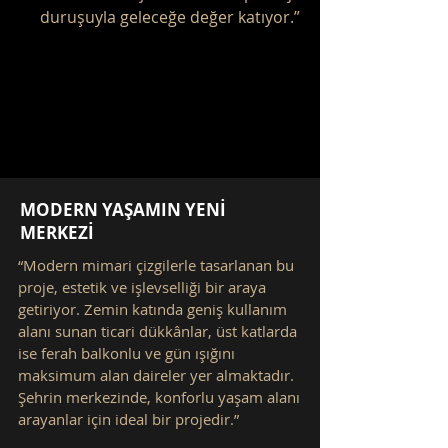
duruşuyla geleceğe değer katıyor.”
MODERN YAŞAMIN YENİ
MERKEZİ
“Modern mimari çizgilerle tasarlanan bu
proje, estetik ve işlevselliği bir araya
getiriyor. Zemin katında geniş kullanım
alanı sunan ticari dükkânlar, üst katlarda
ise ferah balkonlu ve gün ışığını
maksimum alan daireler yer almaktadır.
Şehrin merkezinde, konforlu yaşam alanı
arayanlar için ideal bir projedir.”