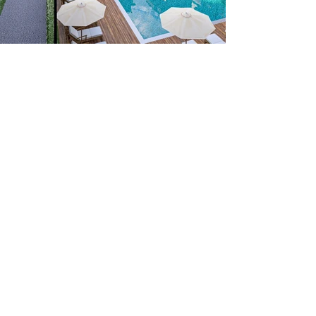
​GÜVEN İNŞAA EDİYOR,
GELECEĞİ ŞEKİLLENDİRİYORUZ.
Güven, her tuğlasında başlar. Kaliteyi
ve estetiği bir arada sunarak
projelerimizi hayata geçiriyoruz.
Yarının şehirlerini bugünden inşa
ediyoruz.