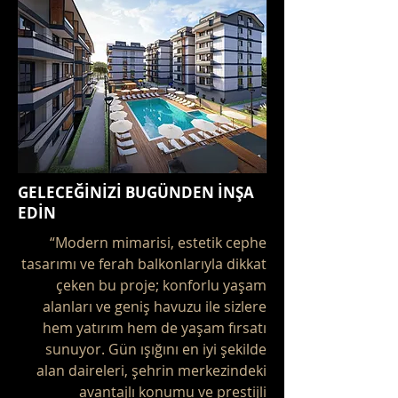
GELECEĞİNİZİ BUGÜNDEN İNŞA
EDİN
“Modern mimarisi, estetik cephe
tasarımı ve ferah balkonlarıyla dikkat
çeken bu proje; konforlu yaşam
alanları ve geniş havuzu ile sizlere
hem yatırım hem de yaşam fırsatı
sunuyor. Gün ışığını en iyi şekilde
alan daireleri, şehrin merkezindeki
avantajlı konumu ve prestijli